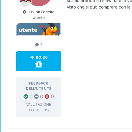
scambierebbe un mew fate le vostre
visto che si può comprare con la
0 Punti Fedeltà
Utente
2
PP
80.26
FEEDBACK
DELL'UTENTE
0
0
0
VALUTAZIONE
TOTALE
0%