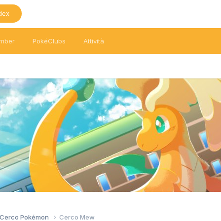
dex
mber
PokéClubs
Attività
/ Cerco Pokémon
Cerco Mew