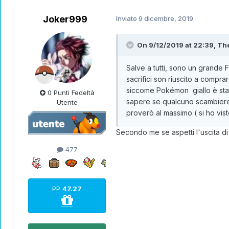
Joker999
Inviato
9 dicembre, 2019
On 9/12/2019 at 22:39,
Th
Salve a tutti, sono un grande 
sacrifici son riuscito a compr
siccome Pokémon giallo è stato
0 Punti Fedeltà
sapere se qualcuno scambierebb
Utente
proverò al massimo ( si ho vi
Secondo me se aspetti l'uscita di 
477
PP
47.27