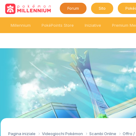
Forum
Sito
Poké
Millennium
PokéPoints Store
Iniziative
Premium Me
Pagina iniziale
Videogiochi Pokémon
Scambi Online
Offro 