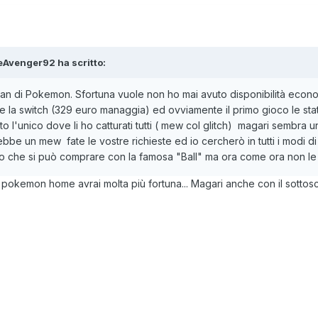
eAvenger92
ha scritto:
Fan di Pokemon. Sfortuna vuole non ho mai avuto disponibilità econo
are la switch (329 euro managgia) ed ovviamente il primo gioco le 
 l'unico dove li ho catturati tutti ( mew col glitch) magari sembra u
e un mew fate le vostre richieste ed io cercherò in tutti i modi di a
sto che si può comprare con la famosa "Ball" ma ora come ora non le
pokemon home avrai molta più fortuna... Magari anche con il sottoscr