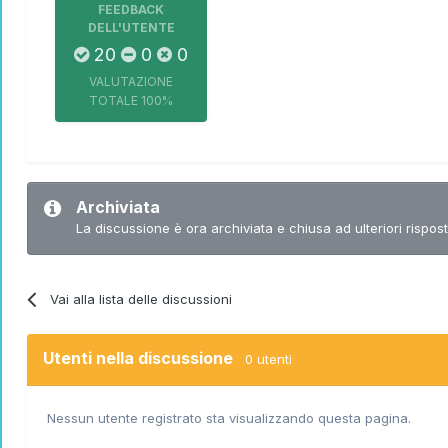
FEEDBACK
DELL'UTENTE
20
0
0
VALUTAZIONE
TOTALE
100%
Archiviata
La discussione è ora archiviata e chiusa ad ulteriori rispost
Vai alla lista delle discussioni
Utenti nella discussione
0 utenti
Nessun utente registrato sta visualizzando questa pagina.