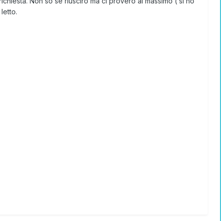
ichiesta. Non so se riuscirò ma ci proverò al massimo ( si ho
letto.