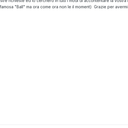
 richieste ed io cercherò in tutti i modi di accontentare la vostra r
 famosa "Ball" ma ora come ora non le il moment) Grazie per avermi 