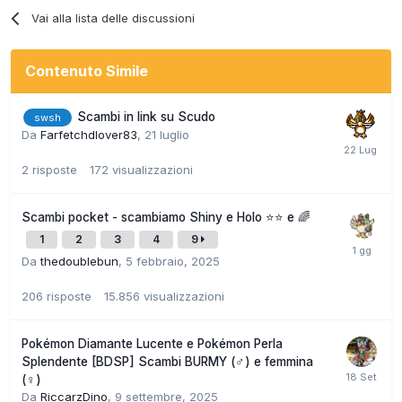
Vai alla lista delle discussioni
Contenuto Simile
Scambi in link su Scudo
swsh
Da
Farfetchdlover83
,
21 luglio
2
risposte
172
visualizzazioni
Scambi pocket - scambiamo Shiny e Holo ⭐⭐ e 🌈
1
2
3
4
9
Da
thedoublebun
,
5 febbraio, 2025
206
risposte
15.856
visualizzazioni
Pokémon Diamante Lucente e Pokémon Perla
Splendente [BDSP] Scambi BURMY (♂) e femmina
(♀)
Da
RiccarzDino
,
9 settembre, 2025