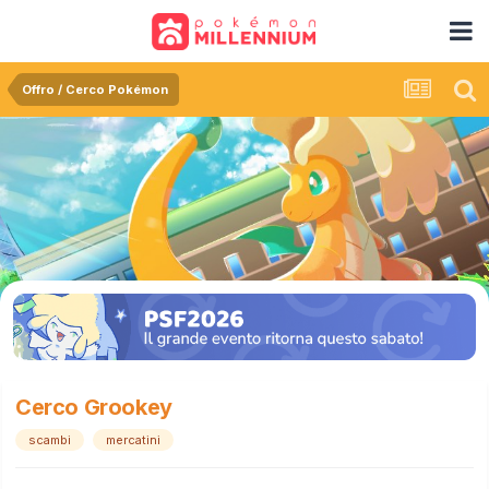
Offro / Cerco Pokémon
Cerco Grookey
scambi
mercatini