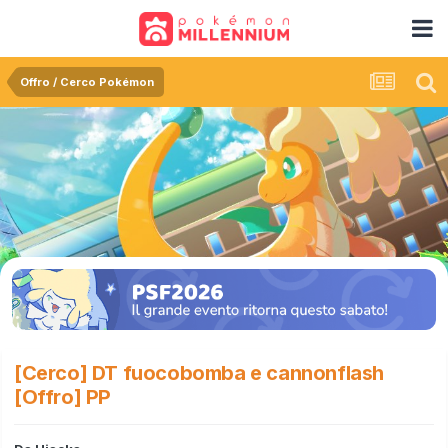
Offro / Cerco Pokémon
[Cerco] DT fuocobomba e cannonflash
[Offro] PP