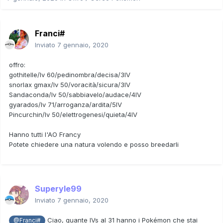
Franci#
Inviato
7 gennaio, 2020
offro:
gothitelle/lv 60/pedinombra/decisa/3IV
snorlax gmax/lv 50/voracità/sicura/3IV
Sandaconda/lv 50/sabbiavelo/audace/4IV
gyarados/lv 71/arroganza/ardita/5IV
Pincurchin/lv 50/elettrogenesi/quieta/4IV
Hanno tutti l'AO Francy
Potete chiedere una natura volendo e posso breedarli
Superyle99
Inviato
7 gennaio, 2020
Ciao, quante IVs al 31 hanno i Pokémon che stai
@Franci#