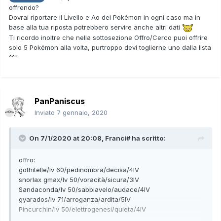
offrendo?
Dovrai riportare il Livello e Ao dei Pokémon in ogni caso ma in
base alla tua riposta potrebbero servire anche altri dati
Ti ricordo inoltre che nella sottosezione Offro/Cerco puoi offrire
solo 5 Pokémon alla volta, purtroppo devi toglierne uno dalla lista
^^"
PanPaniscus
Inviato
7 gennaio, 2020
On 7/1/2020 at 20:08,
Franci#
ha scritto:
offro:
gothitelle/lv 60/pedinombra/decisa/4IV
snorlax gmax/lv 50/voracità/sicura/3IV
Sandaconda/lv 50/sabbiavelo/audace/4IV
gyarados/lv 71/arroganza/ardita/5IV
Pincurchin/lv 50/elettrogenesi/quieta/4IV