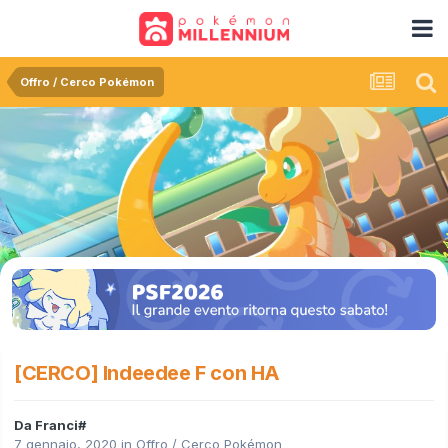
Offro / Cerco Pokémon
[CERCO] Indeedee F con HA
Da
Franci#
7 gennaio, 2020
in
Offro / Cerco Pokémon