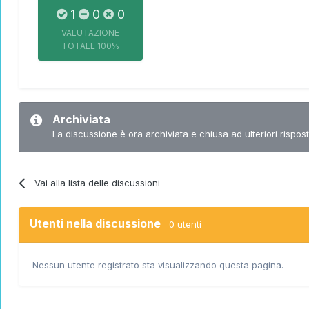
1
0
0
VALUTAZIONE
TOTALE
100%
Archiviata
La discussione è ora archiviata e chiusa ad ulteriori rispost
Vai alla lista delle discussioni
Utenti nella discussione
0 utenti
Nessun utente registrato sta visualizzando questa pagina.