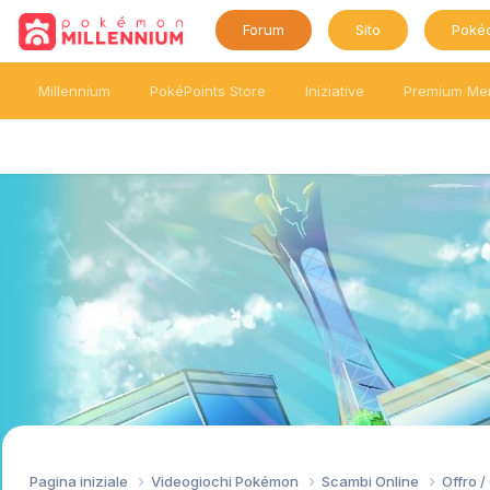
Forum
Sito
Poké
Millennium
PokéPoints Store
Iniziative
Premium Me
Pagina iniziale
Videogiochi Pokémon
Scambi Online
Offro 