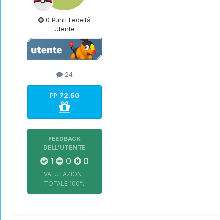
0 Punti Fedeltà
Utente
24
PP
72.50
FEEDBACK
DELL'UTENTE
1
0
0
VALUTAZIONE
TOTALE
100%