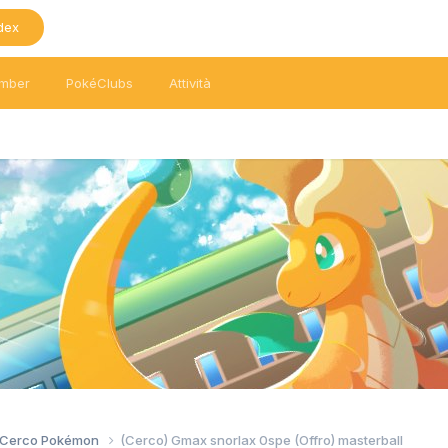
dex
mber
PokéClubs
Attività
/ Cerco Pokémon
(Cerco) Gmax snorlax 0spe (Offro) masterball