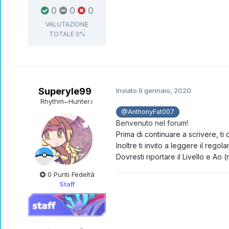
0
0
0
VALUTAZIONE
TOTALE
0%
Superyle99
Inviato
9 gennaio, 2020
Rhythm~Hunter♪
@AnthonyFat007
Benvenuto nel forum!
Prima di continuare a scrivere, ti 
Inoltre ti invito a leggere il rego
Dovresti riportare il Livello e A
0 Punti Fedeltà
Staff