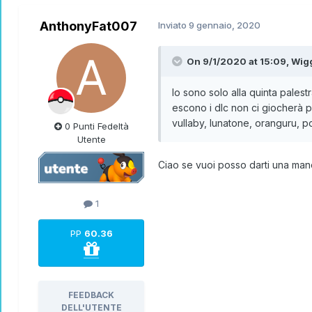
AnthonyFat007
Inviato
9 gennaio, 2020
On 9/1/2020 at 15:09,
Wigg
Io sono solo alla quinta pale
escono i dlc non ci giocherà p
vullaby, lunatone, oranguru, p
0 Punti Fedeltà
Utente
Ciao se vuoi posso darti una mano
1
PP
60.36
FEEDBACK
DELL'UTENTE