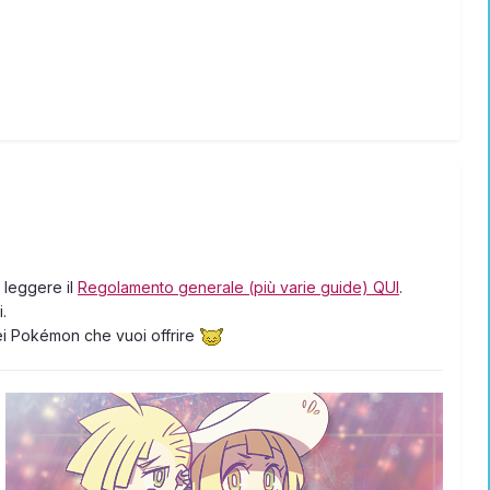
 leggere il
Regolamento generale (più varie guide) QUI
.
i.
dei Pokémon che vuoi offrire