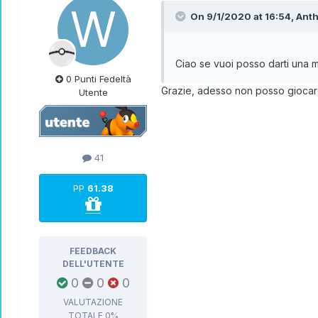
On 9/1/2020 at 16:54,
Ant
Ciao se vuoi posso darti una m
0 Punti Fedeltà
Grazie, adesso non posso giocare
Utente
41
PP
61.38
FEEDBACK
DELL'UTENTE
0
0
0
VALUTAZIONE
TOTALE
0%