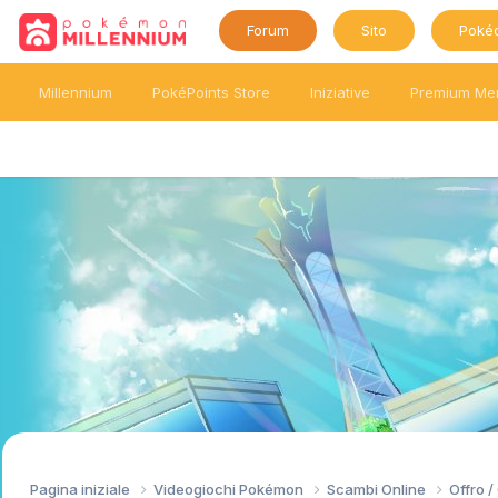
Forum
Sito
Poké
Millennium
PokéPoints Store
Iniziative
Premium Me
Pagina iniziale
Videogiochi Pokémon
Scambi Online
Offro 