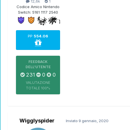
12,6k
1
Codice Amico Nintendo
Switch:
5161 1117 2540
PP
554.06
FEEDBACK
DELL'UTENTE
231
0
0
VALUTAZIONE
TOTALE
100%
Wigglyspider
Inviato
9 gennaio, 2020