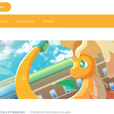
dex
mber
PokéClubs
Attività
/ Cerco Pokémon
Pokémon esclusivi scudo