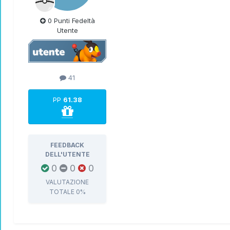
0 Punti Fedeltà
Utente
41
PP
61.38
FEEDBACK
DELL'UTENTE
0
0
0
VALUTAZIONE
TOTALE
0%