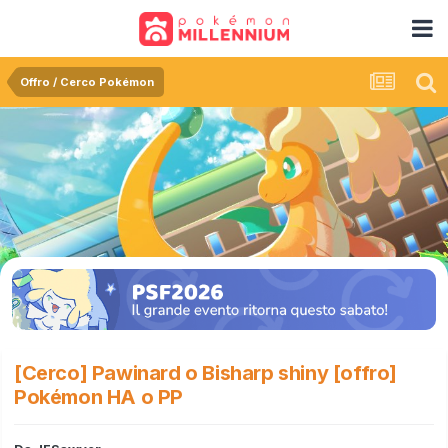
Offro / Cerco Pokémon
[Cerco] Pawinard o Bisharp shiny [offro]
Pokémon HA o PP