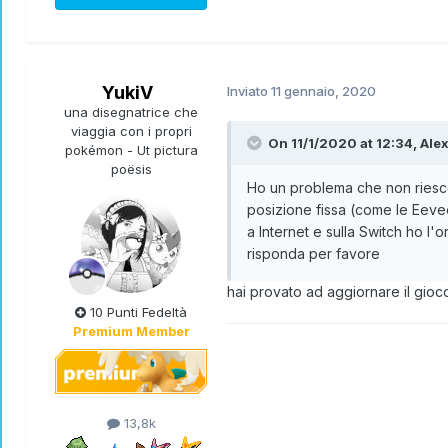
YukiV
Inviato
11 gennaio, 2020
una disegnatrice che
viaggia con i propri
On 11/1/2020 at 12:34,
Ale
pokémon - Ut pictura
poësis
Ho un problema che non riesco
posizione fissa (come le Eeve
a Internet e sulla Switch ho l'
risponda per favore
hai provato ad aggiornare il gio
10 Punti Fedeltà
Premium Member
13,8k