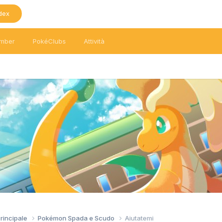
dex
mber
PokéClubs
Attività
Principale
Pokémon Spada e Scudo
Aiutatemi