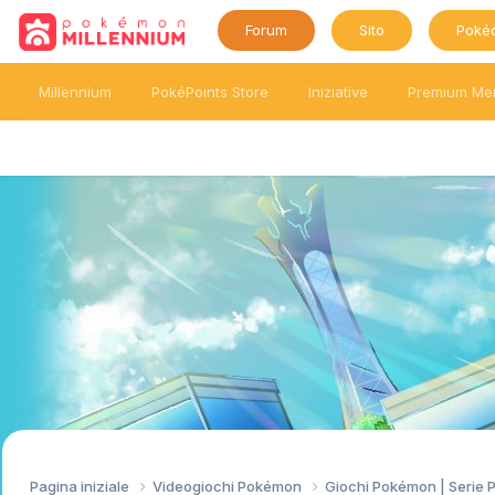
Forum
Sito
Poké
Millennium
PokéPoints Store
Iniziative
Premium Me
Pagina iniziale
Videogiochi Pokémon
Giochi Pokémon | Serie 