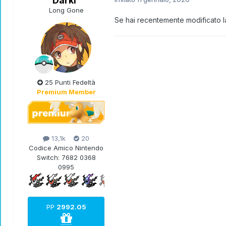
Darki
Long Gone
Se hai recentemente modificato la
25 Punti Fedeltà
Premium Member
13,1k
20
Codice Amico Nintendo
Switch:
7682 0368
0995
PP
2992.05