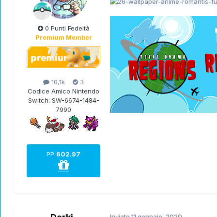
0 Punti Fedeltà
Premium Member
10,1k
3
Codice Amico Nintendo
Switch:
SW-6674-1484-
7990
PP
602.97
Inviato
11 gennaio, 2020