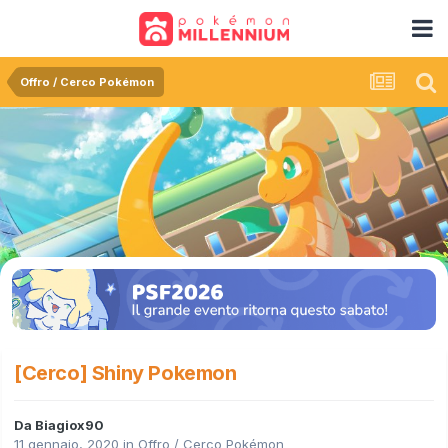
Offro / Cerco Pokémon
[Cerco] Shiny Pokemon
Da
Biagiox90
11 gennaio, 2020
in
Offro / Cerco Pokémon