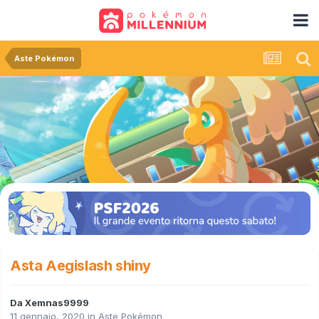
Aste Pokémon
Asta Aegislash shiny
Da
Xemnas9999
11 gennaio, 2020
in
Aste Pokémon