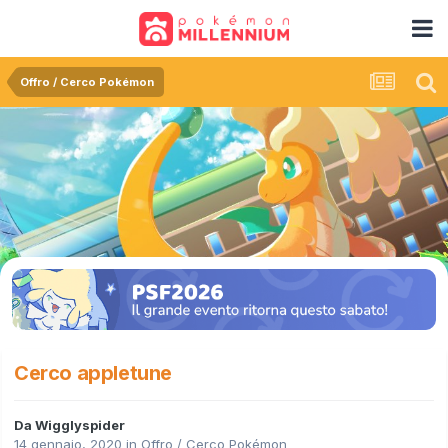
Offro / Cerco Pokémon
Cerco appletune
Da
Wigglyspider
14 gennaio, 2020
in
Offro / Cerco Pokémon