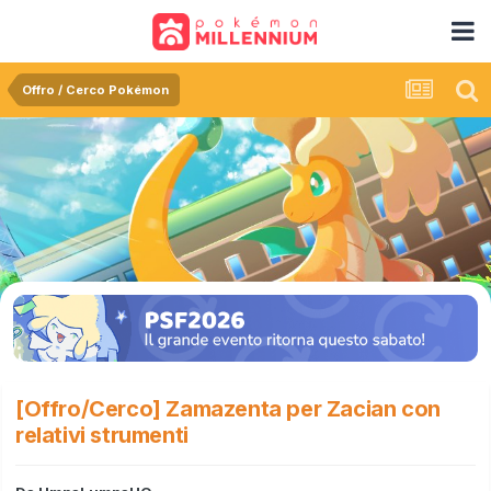
Offro / Cerco Pokémon
[Offro/Cerco] Zamazenta per Zacian con
relativi strumenti