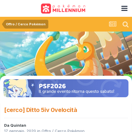
Offro / Cerco Pokémon
[cerco] Ditto 5iv 0velocità
Da
Quinlan
17 gennaio, 2020
in
Offro / Cerco Pokémon