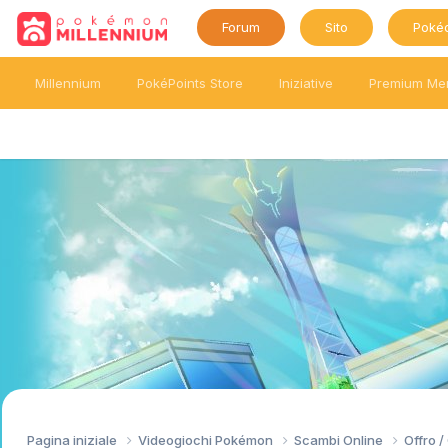
Forum
Sito
Poké
Millennium
PokéPoints Store
Iniziative
Premium Me
Pagina iniziale
Videogiochi Pokémon
Scambi Online
Offro 