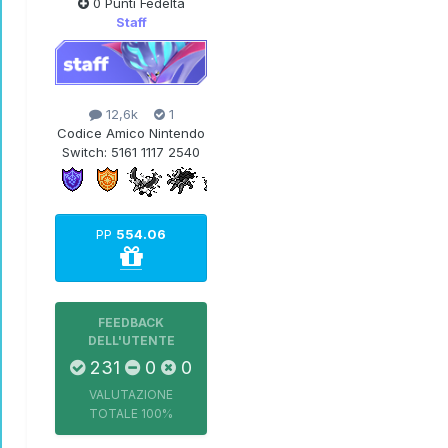
0 Punti Fedeltà
Staff
12,6k
1
Codice Amico Nintendo
Switch:
5161 1117 2540
PP
554.06
FEEDBACK
DELL'UTENTE
231
0
0
VALUTAZIONE
TOTALE
100%