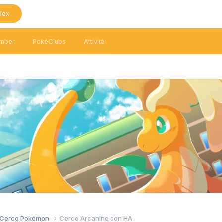
dex
mber
PokéClubs
Attività
/ Cerco Pokémon
Cerco Arcanine con HA