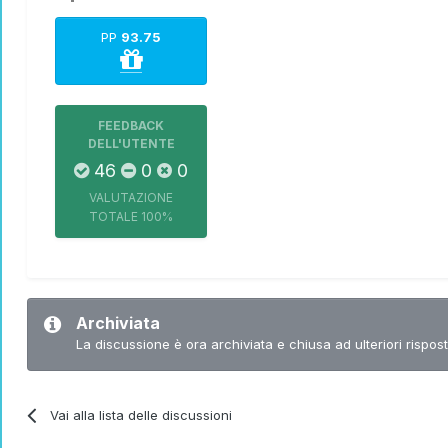
PP
93.75
FEEDBACK
DELL'UTENTE
46
0
0
VALUTAZIONE
TOTALE
100%
Archiviata
La discussione è ora archiviata e chiusa ad ulteriori rispost
Vai alla lista delle discussioni