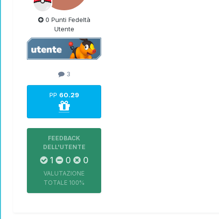
0 Punti Fedeltà
Utente
3
PP
60.29
FEEDBACK
DELL'UTENTE
1
0
0
VALUTAZIONE
TOTALE
100%