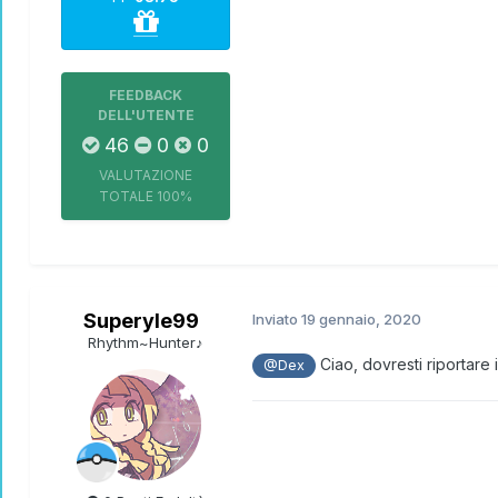
FEEDBACK
DELL'UTENTE
46
0
0
VALUTAZIONE
TOTALE
100%
Superyle99
Inviato
19 gennaio, 2020
Rhythm~Hunter♪
Ciao, dovresti riportare 
@Dex