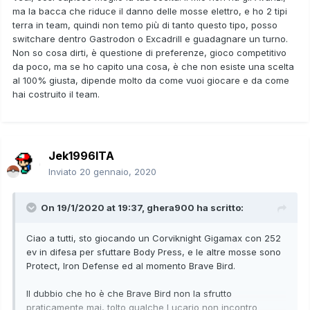
ma la bacca che riduce il danno delle mosse elettro, e ho 2 tipi
terra in team, quindi non temo più di tanto questo tipo, posso
switchare dentro Gastrodon o Excadrill e guadagnare un turno.
Non so cosa dirti, è questione di preferenze, gioco competitivo
da poco, ma se ho capito una cosa, è che non esiste una scelta
al 100% giusta, dipende molto da come vuoi giocare e da come
hai costruito il team.
Jek1996ITA
Inviato
20 gennaio, 2020
On 19/1/2020 at 19:37,
ghera900
ha scritto:
Ciao a tutti, sto giocando un Corviknight Gigamax con 252
ev in difesa per sfuttare Body Press, e le altre mosse sono
Protect, Iron Defense ed al momento Brave Bird.
Il dubbio che ho è che Brave Bird non la sfrutto
praticamente mai, tolto qualche Lucario non incontro