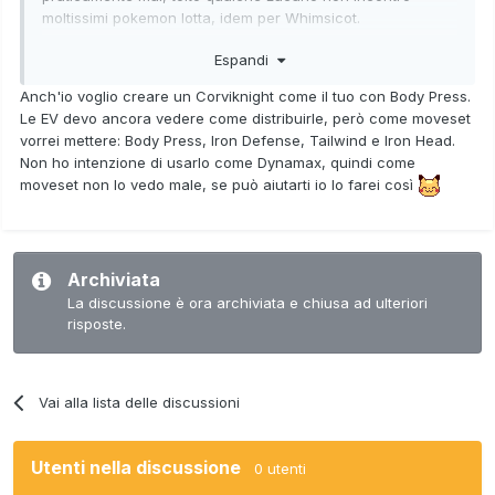
moltissimi pokemon lotta, idem per Whimsicot.
Espandi
Avrebbe senso sostituire Brave Bird con Iron Head? Vero
che perderei la mossa Gigamax, ma la uso ancora meno di
Anch'io voglio creare un Corviknight come il tuo con Body Press.
Brave Bird
Le EV devo ancora vedere come distribuirle, però come moveset
vorrei mettere: Body Press, Iron Defense, Tailwind e Iron Head.
Non ho intenzione di usarlo come Dynamax, quindi come
moveset non lo vedo male, se può aiutarti io lo farei così
Archiviata
La discussione è ora archiviata e chiusa ad ulteriori
risposte.
Vai alla lista delle discussioni
Utenti nella discussione
0 utenti