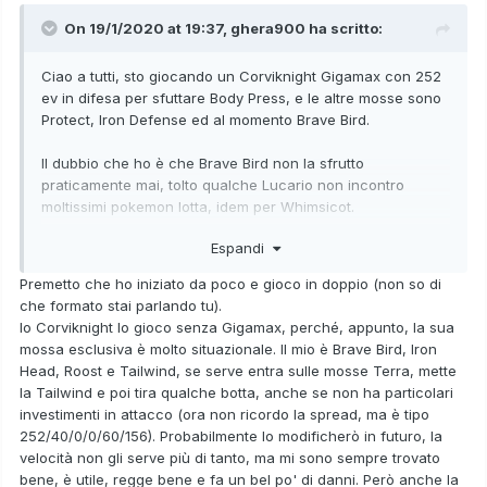
On 19/1/2020 at 19:37,
ghera900
ha scritto:
Ciao a tutti, sto giocando un Corviknight Gigamax con 252
ev in difesa per sfuttare Body Press, e le altre mosse sono
Protect, Iron Defense ed al momento Brave Bird.
Il dubbio che ho è che Brave Bird non la sfrutto
praticamente mai, tolto qualche Lucario non incontro
moltissimi pokemon lotta, idem per Whimsicot.
Espandi
Avrebbe senso sostituire Brave Bird con Iron Head? Vero
che perderei la mossa Gigamax, ma la uso ancora meno di
Premetto che ho iniziato da poco e gioco in doppio (non so di
Brave Bird
che formato stai parlando tu).
Io Corviknight lo gioco senza Gigamax, perché, appunto, la sua
mossa esclusiva è molto situazionale. Il mio è Brave Bird, Iron
Head, Roost e Tailwind, se serve entra sulle mosse Terra, mette
la Tailwind e poi tira qualche botta, anche se non ha particolari
investimenti in attacco (ora non ricordo la spread, ma è tipo
252/40/0/0/60/156). Probabilmente lo modificherò in futuro, la
velocità non gli serve più di tanto, ma mi sono sempre trovato
bene, è utile, regge bene e fa un bel po' di danni. Però anche la