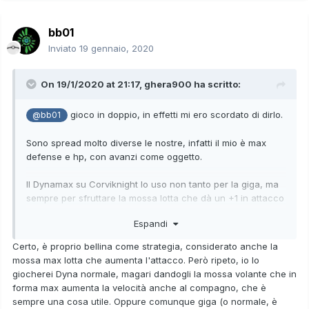
bb01
Inviato
19 gennaio, 2020
On 19/1/2020 at 21:17,
ghera900
ha scritto:
gioco in doppio, in effetti mi ero scordato di dirlo.
@bb01
Sono spread molto diverse le nostre, infatti il mio è max
defense e hp, con avanzi come oggetto.
Il Dynamax su Corviknight lo uso non tanto per la giga, ma
sempre per sfruttare la mossa lotta che dà un +1 in attacco
anche all'altro mio pokemon. Mentre con la mossa volante
Espandi
mi sembra di occupare inutilmente uno slot, mentre la
mossa acciaio sarebbe utile contro i vari Rhyperior o
Certo, è proprio bellina come strategia, considerato anche la
Tyranitar.
mossa max lotta che aumenta l'attacco. Però ripeto, io lo
giocherei Dyna normale, magari dandogli la mossa volante che in
Però non posso rinunciare a Body Press, Iron Defense e
forma max aumenta la velocità anche al compagno, che è
Protect, per cui devo scegliere tra Brave Bird e Iron Head
sempre una cosa utile. Oppure comunque giga (o normale, è