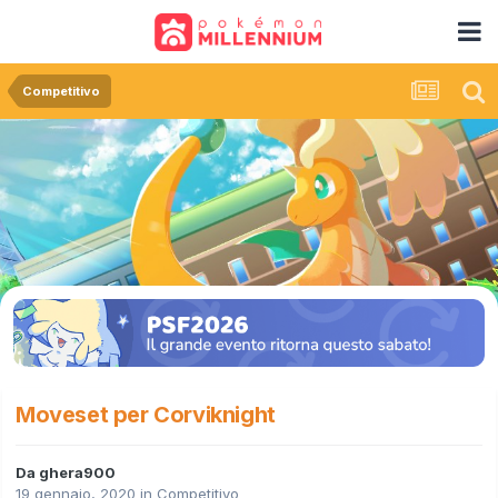
Competitivo
Moveset per Corviknight
Da
ghera900
19 gennaio, 2020
in
Competitivo