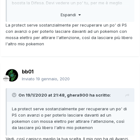
boosta la Difesa. Devi vedere un po' tu, per me è meglio
aumentare la velocità, ma è una scelta che dipende da
Espandi
come vuoi giocare e dal resto del team.
Più che altro, non so se mi convince tanto la Protect,
La protect serve sostanzialmente per recuperare un po' di PS
anche lì è questione di composizione del team, non so, da
con avanzi o per poterlo lasciare davanti ad un pokemon con
cosa vuoi proteggere quel Corviknight?
mossa elettro per attirare l'attenzione, così da lasciare più libero
l'altro mio pokemon
bb01
Inviato
19 gennaio, 2020
On 19/1/2020 at 21:48,
ghera900
ha scritto:
La protect serve sostanzialmente per recuperare un po' di
PS con avanzi o per poterlo lasciare davanti ad un
pokemon con mossa elettro per attirare l'attenzione, così
da lasciare più libero l'altro mio pokemon
Vedi, così capisco meglio la tua scelta. Il mio non ha gli Avanzi,