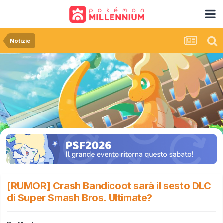
Notizie
[RUMOR] Crash Bandicoot sarà il sesto DLC
di Super Smash Bros. Ultimate?