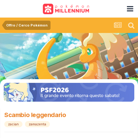
Offro / Cerco Pokémon
Scambio leggendario
zacian
zamazenta