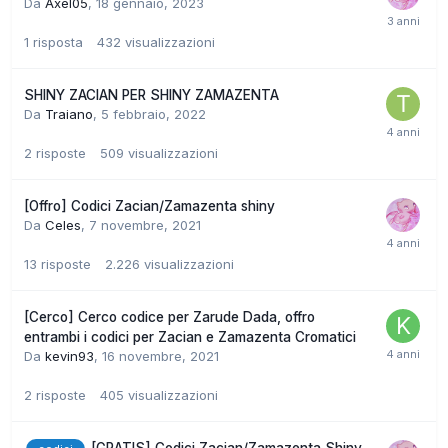
Da
Axel05
,
18 gennaio, 2023
1
risposta
432
visualizzazioni
SHINY ZACIAN PER SHINY ZAMAZENTA
Da
Traiano
,
5 febbraio, 2022
2
risposte
509
visualizzazioni
[Offro] Codici Zacian/Zamazenta shiny
Da
Celes
,
7 novembre, 2021
13
risposte
2.226
visualizzazioni
[Cerco] Cerco codice per Zarude Dada, offro
entrambi i codici per Zacian e Zamazenta Cromatici
Da
kevin93
,
16 novembre, 2021
2
risposte
405
visualizzazioni
[GRATIS] Codici Zacian/Zamazenta Shiny