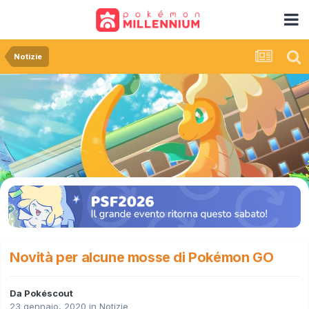
Notizie
Novità per alcune mosse di Pokémon GO
Da
Pokéscout
23 gennaio, 2020
in
Notizie