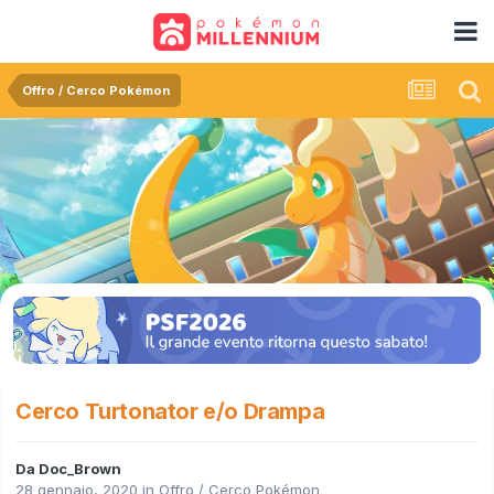
Offro / Cerco Pokémon
Cerco Turtonator e/o Drampa
Da
Doc_Brown
28 gennaio, 2020
in
Offro / Cerco Pokémon