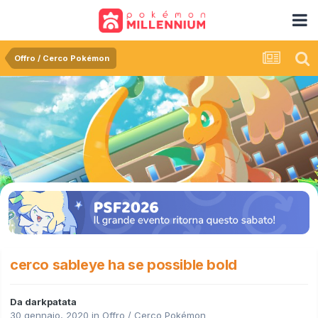
Offro / Cerco Pokémon
cerco sableye ha se possible bold
Da
darkpatata
30 gennaio, 2020
in
Offro / Cerco Pokémon