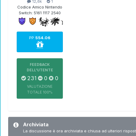
12,6k
1
Codice Amico Nintendo
Switch:
5161 1117 2540
PP
554.06
FEEDBACK
DELL'UTENTE
231
0
0
VALUTAZIONE
TOTALE
100%
Archiviata
La discussione è ora archiviata e chiusa ad ulteriori rispost