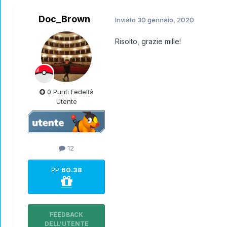
Doc_Brown
Inviato
30 gennaio, 2020
Risolto, grazie mille!
0 Punti Fedeltà
Utente
12
PP
60.38
FEEDBACK
DELL'UTENTE