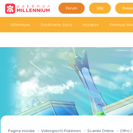
Forum
Sito
Poké
Millennium
PokéPoints Store
Iniziative
Premium Me
Pagina iniziale
Videogiochi Pokémon
Scambi Online
Offro 