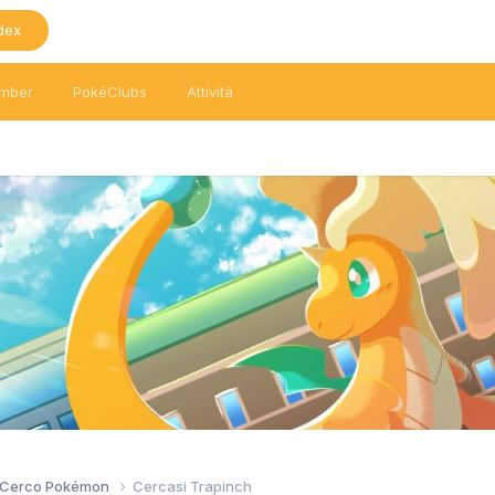
dex
mber
PokéClubs
Attività
/ Cerco Pokémon
Cercasi Trapinch