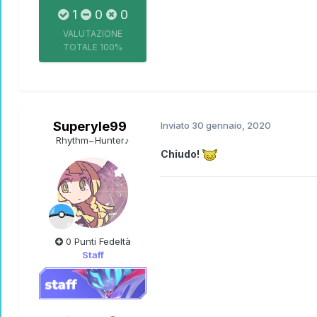
1
0
0
VALUTAZIONE
TOTALE
100%
Superyle99
Inviato
30 gennaio, 2020
Rhythm~Hunter♪
Chiudo!
0 Punti Fedeltà
Staff