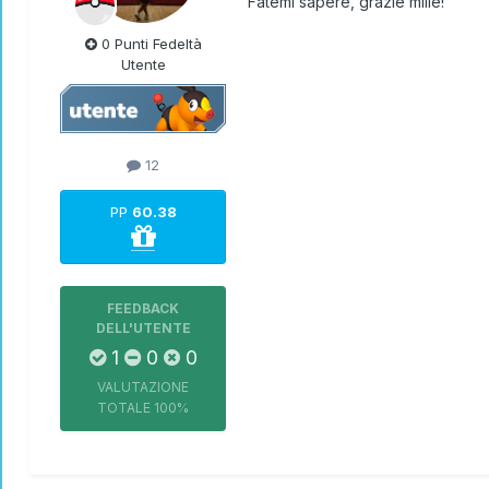
Fatemi sapere, grazie mille!
0 Punti Fedeltà
Utente
12
PP
60.38
FEEDBACK
DELL'UTENTE
1
0
0
VALUTAZIONE
TOTALE
100%