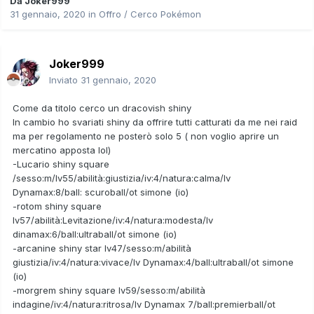
Da
Joker999
31 gennaio, 2020
in
Offro / Cerco Pokémon
Joker999
Inviato
31 gennaio, 2020
Come da titolo cerco un dracovish shiny
In cambio ho svariati shiny da offrire tutti catturati da me nei raid
ma per regolamento ne posterò solo 5 ( non voglio aprire un
mercatino apposta lol)
-Lucario shiny square
/sesso:m/lv55/abilità:giustizia/iv:4/natura:calma/lv
Dynamax:8/ball: scuroball/ot simone (io)
-rotom shiny square
lv57/abilità:Levitazione/iv:4/natura:modesta/lv
dinamax:6/ball:ultraball/ot simone (io)
-arcanine shiny star lv47/sesso:m/abilità
giustizia/iv:4/natura:vivace/lv Dynamax:4/ball:ultraball/ot simone
(io)
-morgrem shiny square lv59/sesso:m/abilità
indagine/iv:4/natura:ritrosa/lv Dynamax 7/ball:premierball/ot