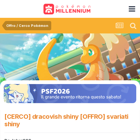
Offro / Cerco Pokémon
[CERCO] dracovish shiny [OFFRO] svariati
shiny