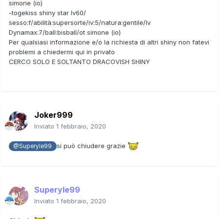
simone (io)
-togekiss shiny star lv60/
sesso:f/abilità:supersorte/iv:5/natura:gentile/lv
Dynamax:7/ball:bisball/ot simone (io)
Per qualsiasi informazione e/o la richiesta di altri shiny non fatevi
problemi a chiedermi qui in privato
CERCO SOLO E SOLTANTO DRACOVISH SHINY
Joker999
Inviato
1 febbraio, 2020
si può chiudere grazie
@Superyle99
Superyle99
Inviato
1 febbraio, 2020