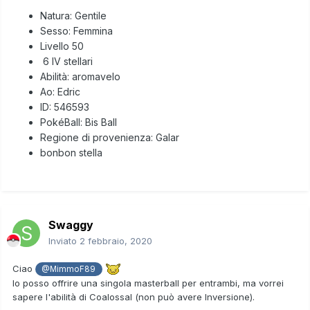
Natura: Gentile
Sesso: Femmina
Livello 50
6 IV stellari
Abilità: aromavelo
Ao: Edric
ID: 546593
PokéBall: Bis Ball
Regione di provenienza: Galar
bonbon stella
Swaggy
Inviato
2 febbraio, 2020
Ciao
@MimmoF89
Io posso offrire una singola masterball per entrambi, ma vorrei
sapere l'abilità di Coalossal (non può avere Inversione).