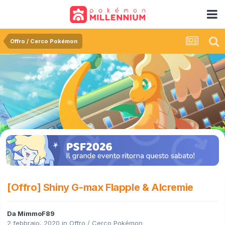
Offro / Cerco Pokémon
[Offro] Shiny G-max Flapple & Alcremie
Da
MimmoF89
2 febbraio, 2020
in
Offro / Cerco Pokémon