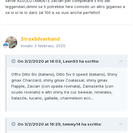
serve ASSOLUTAMENTE zacian per completare il trio dei
leggendari,dimmi se ti potrebbe fare comodo un altro gigamax e
se si io te lo darò (al 100 e se vuoi anche perfetto!)
StraxSilverhand
Inviato
3 febbraio, 2020
On 3/2/2020 at 14:03,
Leon93
ha scritto:
Offro Ditto 6iv (italiano), Ditto 5iv 0 speed (italiano), Shiny
gmax Charizard, shiny gmax Coalassal, shiny gmax
Flapple, Zacian (con spada rovinata), Zamazenta (con
scudo rovinato) e altri shiny tra cui: bewear, ninetales,
Salazzle, lucario, gallade, charmeleon ecc...
On 3/2/2020 at 16:29,
tommy14
ha scritto: