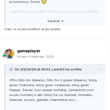
provenienza. Grazie
Leon93 ti ricordo inoltre che in questa sezione è possibile
offrire solamente cinque Pokémon per volta, altrimenti devi
Espandi
aprire un mercatino.
Ciao, si scusa modifico al piu presto
gameplayer
Inviato
4 febbraio, 2020
On 3/2/2020 at 14:03,
Leon93
ha scritto:
Offro Ditto 6iv (italiano), Ditto 5iv 0 speed (italiano), Shiny
gmax Charizard, shiny gmax Coalassal, shiny gmax
Flapple, Zacian (con spada rovinata), Zamazenta (con
scudo rovinato) e altri shiny tra cui: bewear, ninetales,
Salazzle, lucario, gallade, charmeleon ecc...