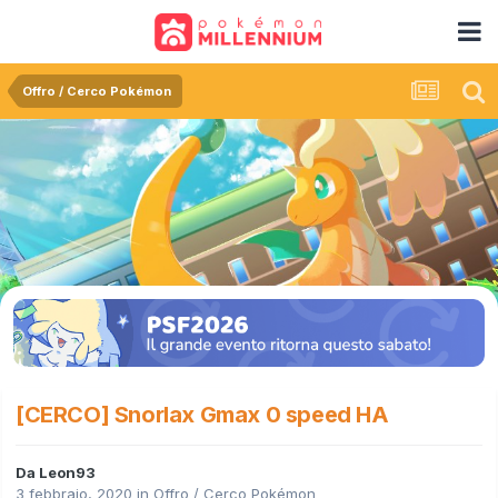
Offro / Cerco Pokémon
[CERCO] Snorlax Gmax 0 speed HA
Da
Leon93
3 febbraio, 2020
in
Offro / Cerco Pokémon