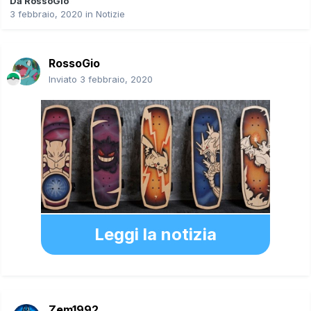
Da
RossoGio
3 febbraio, 2020
in
Notizie
RossoGio
Inviato
3 febbraio, 2020
Leggi la notizia
Zem1992