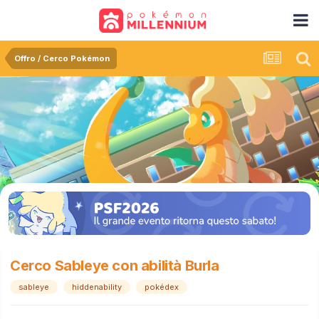
Offro / Cerco Pokémon
Cerco Sableye con abilità Burla
sableye
hiddenability
pokédex