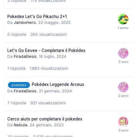
2
risposte
175
visualizzazioni
Pokedex Let's Go Pikachu 2+1
Da
JamboHero
,
22 maggio, 2025
0
risposte
265
visualizzazioni
Let's Go Eevee - Completare il Pokédex
Da
FiradaElesis
,
16 luglio, 2024
1
risposta
1.883
visualizzazioni
Pokédex Leggende Arceus
pokédex
Da
FiradaElesis
,
21 gennaio, 2024
7
risposte
921
visualizzazioni
Cerco aiuto per completare il pokedex
Da
Nebula
,
24 gennaio, 2023
23
risposte
2.075
visualizzazioni