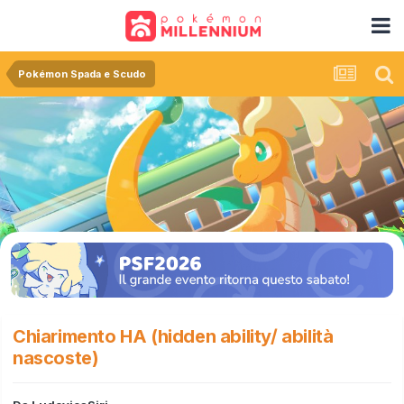
Pokémon Spada e Scudo
Chiarimento HA (hidden ability/ abilità
nascoste)