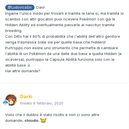
Ciao!
@LudovicaSiri
Ingame l'unico modo per trovarli è tramite le tane si, ma tramite lo
scambio con altri giocatori puoi ricevere Pokémon con già le
Hidden Ability ed eventualmente passarle ai nascituri tramite
breeding.
Con Ditto hai il 60% di probabilità che l'abilità dell'altro genitore
venga trasmessa (vale sia per quelle base che hidden)!
Purtroppo non esiste uno strumento che permetta di cambiare
l'abilità di un Pokémon da una delle due base a quella Hidden (e
viceversa), purtroppo la Capsula Abilità funziona solo con le
abilità base
:x
Hai altre domande?
Darki
Inviato
9 febbraio, 2020
Visto che il dubbio è stato risolto e non ci sono altre
domande,
chiudo.