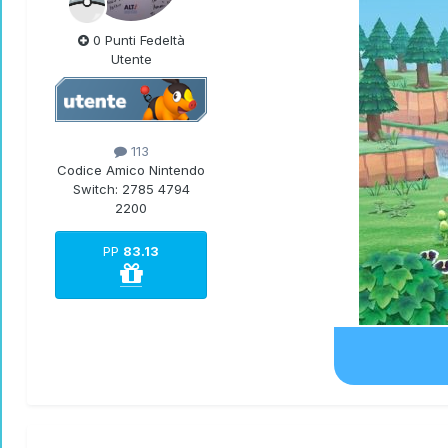
0 Punti Fedeltà
Utente
113
Codice Amico Nintendo
Switch:
2785 4794
2200
PP
83.13