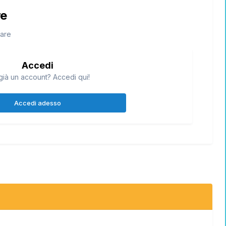
re
tare
Accedi
già un account? Accedi qui!
Accedi adesso