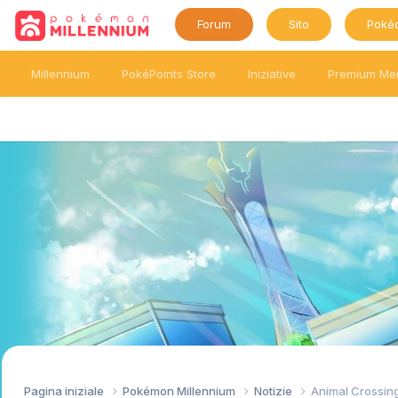
Forum
Sito
Poké
Millennium
PokéPoints Store
Iniziative
Premium Me
Pagina iniziale
Pokémon Millennium
Notizie
Animal Crossing