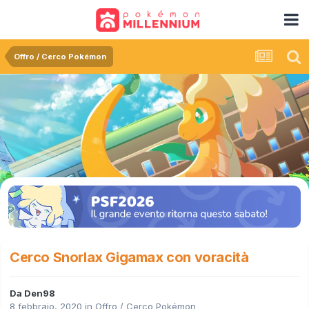
Offro / Cerco Pokémon
Cerco Snorlax Gigamax con voracità
Da
Den98
8 febbraio, 2020
in
Offro / Cerco Pokémon