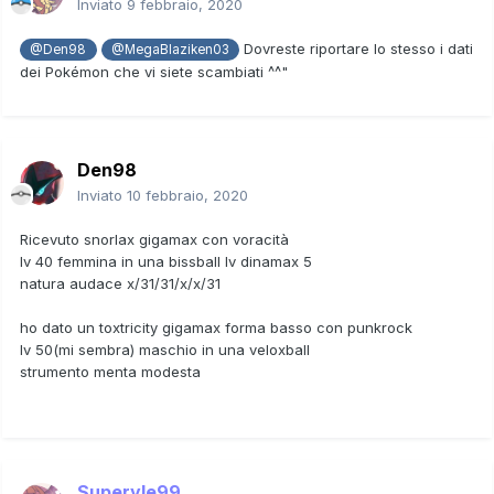
Inviato
9 febbraio, 2020
Dovreste riportare lo stesso i dati
@Den98
@MegaBlaziken03
dei Pokémon che vi siete scambiati ^^"
Den98
Inviato
10 febbraio, 2020
Ricevuto snorlax gigamax con voracità
lv 40 femmina in una bissball lv dinamax 5
natura audace x/31/31/x/x/31
ho dato un toxtricity gigamax forma basso con punkrock
lv 50(mi sembra) maschio in una veloxball
strumento menta modesta
Superyle99