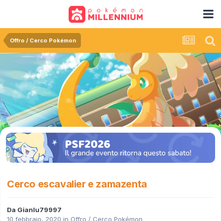
Offro / Cerco Pokémon
Cerco escavalier e zamazenta
Da
Gianlu79997
10 febbraio, 2020
in
Offro / Cerco Pokémon