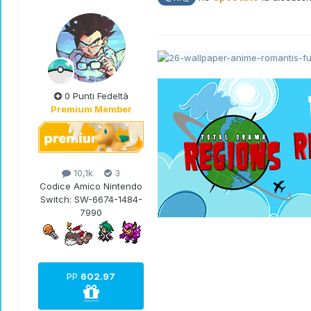
0 Punti Fedeltà
Premium Member
10,1k
3
Codice Amico Nintendo
Switch:
SW-6674-1484-
7990
PP
602.97