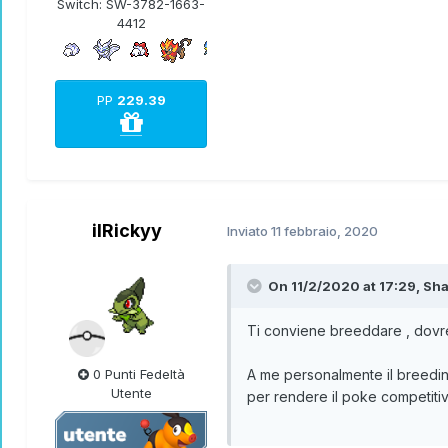
Switch:
SW-3782-1663-
4412
PP
229.39
ilRickyy
Inviato
11 febbraio, 2020
On 11/2/2020 at 17:29,
Sh
Ti conviene breeddare , dovr
0 Punti Fedeltà
A me personalmente il breeding 
Utente
per rendere il poke competit