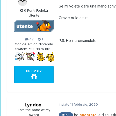
Se mi volete dare una mano scriv
0 Punti Fedeltà
Utente
Grazie mille a tutti
42
1
P.S. Ho il cromamuleto
Codice Amico Nintendo
Switch:
7138 1076 0813
PP
62.67
Lyndon
Inviato
11 febbraio, 2020
I am the bone of my
sword
ho
spostato
la discussi
@RK_