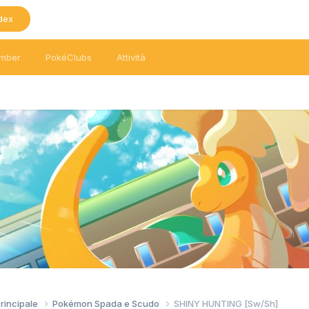
dex
mber
PokéClubs
Attività
Principale
Pokémon Spada e Scudo
SHINY HUNTING [Sw/Sh]