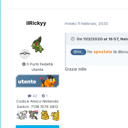
ilRickyy
Inviato
11 febbraio, 2020
On 11/2/2020 at 16:57,
Nat
ho
spostato
la discu
@RK_
0 Punti Fedeltà
Grazie mille
Utente
42
1
Codice Amico Nintendo
Switch:
7138 1076 0813