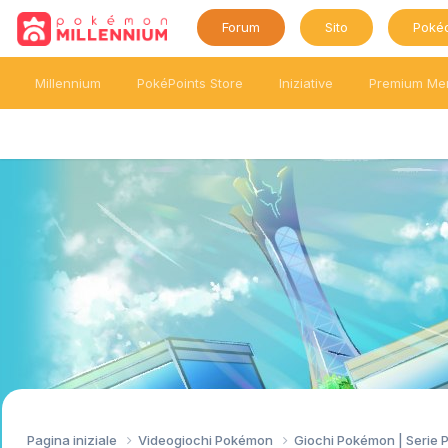
Forum
Sito
Poké
Millennium
PokéPoints Store
Iniziative
Premium Me
Pagina iniziale
Videogiochi Pokémon
Giochi Pokémon | Serie 