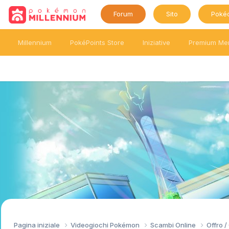
Forum
Sito
Poké
Millennium
PokéPoints Store
Iniziative
Premium Me
Pagina iniziale
Videogiochi Pokémon
Scambi Online
Offro 