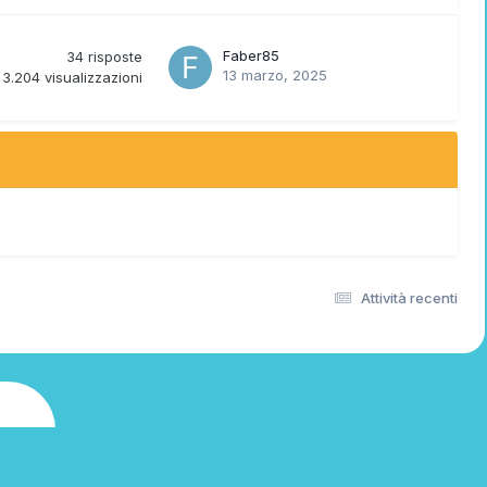
Faber85
34
risposte
13 marzo, 2025
3.204
visualizzazioni
Attività recenti