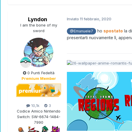
Lyndon
Inviato
11 febbraio, 2020
I am the bone of my
sword
ho
spostato
la d
@Emanuele7
presentarti nuovamente lì, appe
0 Punti Fedeltà
Premium Member
10,1k
3
Codice Amico Nintendo
Switch:
SW-6674-1484-
7990