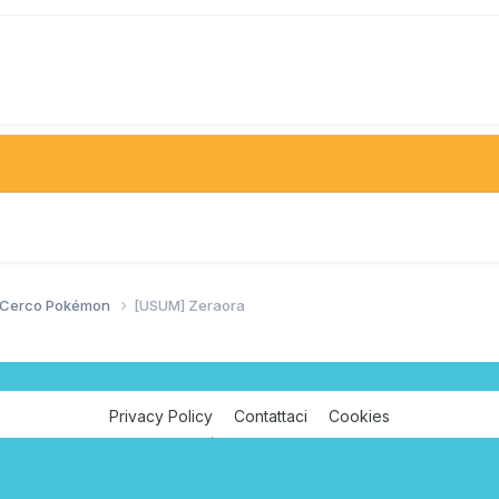
/ Cerco Pokémon
[USUM] Zeraora
Privacy Policy
Contattaci
Cookies
Pokémon Millennium
Powered by Invision Community