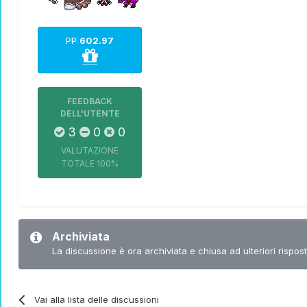
PP
602.97
FEEDBACK
DELL'UTENTE
3
0
0
VALUTAZIONE
TOTALE
100%
Archiviata
La discussione è ora archiviata e chiusa ad ulteriori rispost
Vai alla lista delle discussioni