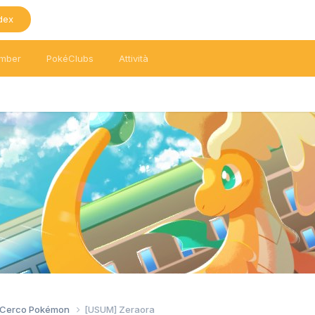
dex
mber
PokéClubs
Attività
/ Cerco Pokémon
[USUM] Zeraora