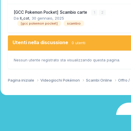
[GCC Pokemon Pocket] Scambio carte
1
2
Da
Il_cot
,
30 gennaio, 2025
[gcc pokemon pocket]
scambio
Utenti nella discussione
0 utenti
Nessun utente registrato sta visualizzando questa pagina.
Pagina iniziale
Videogiochi Pokémon
Scambi Online
Offro 