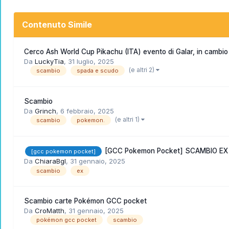
Contenuto Simile
Cerco Ash World Cup Pikachu (ITA) evento di Galar, in cambi
Da
LuckyTia
,
31 luglio, 2025
(e altri 2)
scambio
spada e scudo
Scambio
Da
Grinch
,
6 febbraio, 2025
(e altri 1)
scambio
pokemon.
[GCC Pokemon Pocket] SCAMBIO EX
[gcc pokemon pocket]
Da
ChiaraBgl
,
31 gennaio, 2025
scambio
ex
Scambio carte Pokémon GCC pocket
Da
CroMatth
,
31 gennaio, 2025
pokémon gcc pocket
scambio