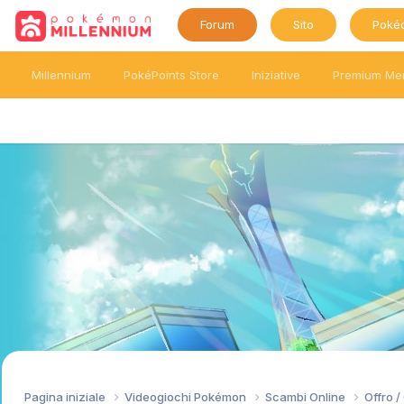
Forum
Sito
Poké
Millennium
PokéPoints Store
Iniziative
Premium Me
Pagina iniziale
Videogiochi Pokémon
Scambi Online
Offro 