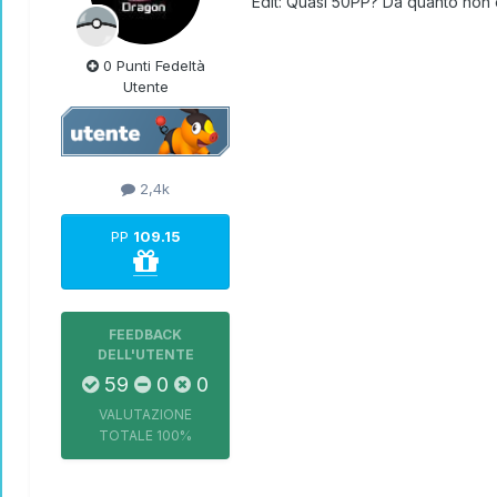
Edit: Quasi 50PP? Da quanto non
0 Punti Fedeltà
Utente
2,4k
PP
109.15
FEEDBACK
DELL'UTENTE
59
0
0
VALUTAZIONE
TOTALE
100%