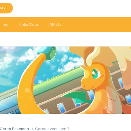
dex
mber
PokéClubs
Attività
/ Cerco Pokémon
Cerco eventi gen 7