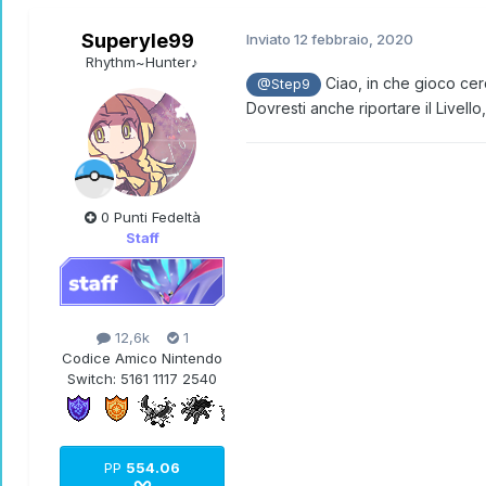
Superyle99
Inviato
12 febbraio, 2020
Rhythm~Hunter♪
Ciao, in che gioco cerc
@Step9
Dovresti anche riportare il Livel
0 Punti Fedeltà
Staff
12,6k
1
Codice Amico Nintendo
Switch:
5161 1117 2540
PP
554.06