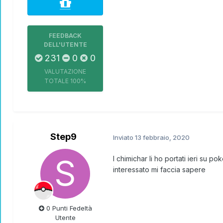
FEEDBACK
DELL'UTENTE
231
0
0
VALUTAZIONE
TOTALE
100%
Step9
Inviato
13 febbraio, 2020
I chimichar li ho portati ieri su
interessato mi faccia sapere
0 Punti Fedeltà
Utente