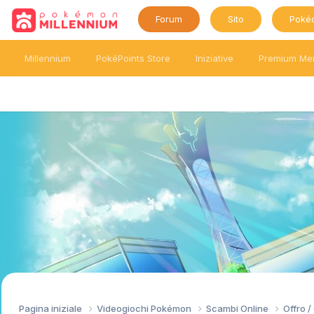
Forum
Sito
Poké
Millennium
PokéPoints Store
Iniziative
Premium Me
Pagina iniziale
Videogiochi Pokémon
Scambi Online
Offro 