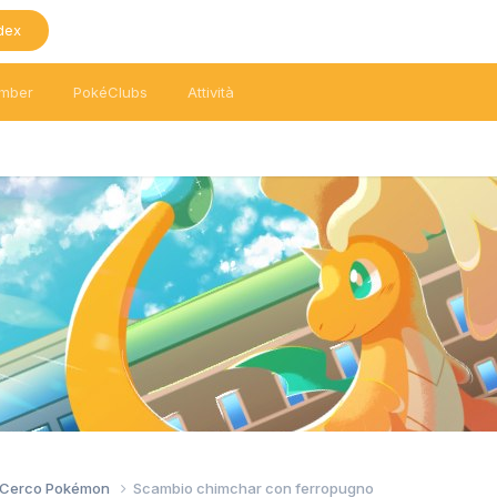
dex
mber
PokéClubs
Attività
/ Cerco Pokémon
Scambio chimchar con ferropugno