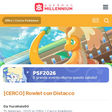
Offro / Cerco Pokémon
[CERCO] Rowlet con Distacco
Da
Yurottolo90
15 febbraio, 2020
in
Offro / Cerco Pokémon