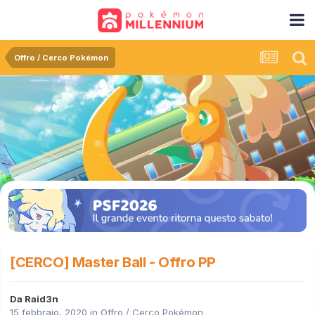
Offro / Cerco Pokémon
[CERCO] Master Ball - Offro PP
Da
Raid3n
15 febbraio, 2020
in
Offro / Cerco Pokémon