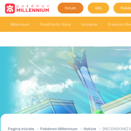
Forum
Sito
Poké
Millennium
PokéPoints Store
Iniziative
Premium Me
Pagina iniziale
Pokémon Millennium
Notizie
[RECENSIONE] Sp