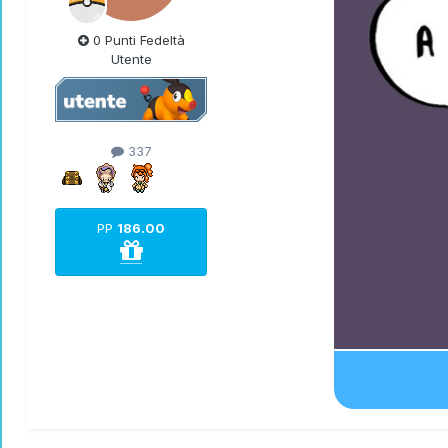
0 Punti Fedeltà
Utente
337
PP
186.00