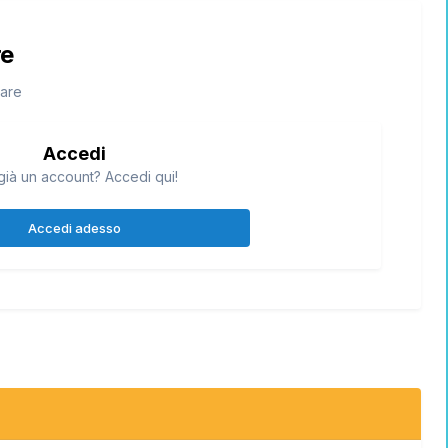
re
tare
Accedi
già un account? Accedi qui!
Accedi adesso