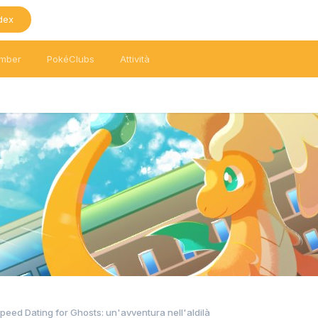
dex
mber
PokéClubs
Attività
eed Dating for Ghosts: un'avventura nell'aldilà