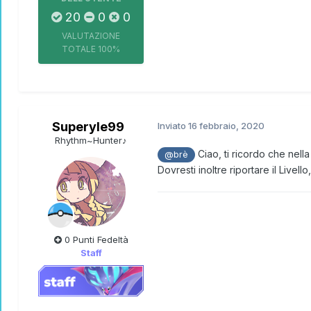
20
0
0
VALUTAZIONE
TOTALE
100%
Superyle99
Inviato
16 febbraio, 2020
Rhythm~Hunter♪
Ciao, ti ricordo che ne
@brè
Dovresti inoltre riportare il Live
0 Punti Fedeltà
Staff