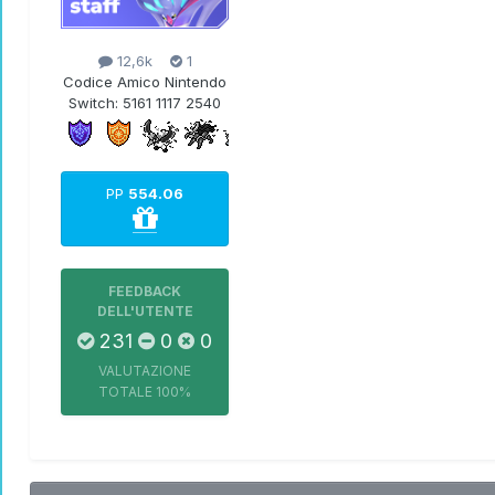
12,6k
1
Codice Amico Nintendo
Switch:
5161 1117 2540
PP
554.06
FEEDBACK
DELL'UTENTE
231
0
0
VALUTAZIONE
TOTALE
100%