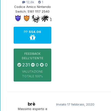
12,6k
1
Codice Amico Nintendo
Switch:
5161 1117 2540
PP
554.06
FEEDBACK
DELL'UTENTE
231
0
0
VALUTAZIONE
TOTALE
100%
brè
Inviato
17 febbraio, 2020
Massimo esperto e