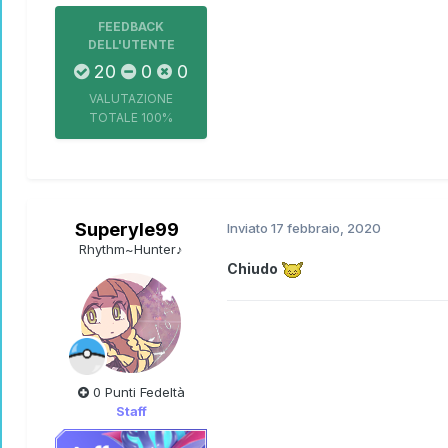
FEEDBACK
DELL'UTENTE
20
0
0
VALUTAZIONE
TOTALE
100%
Superyle99
Inviato
17 febbraio, 2020
Rhythm~Hunter♪
Chiudo
0 Punti Fedeltà
Staff