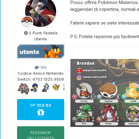
Posso offrire Pokémon Misteriosi 
leggendari di copertina, normali 
Fatemi sapere se siete interessati
0 Punti Fedeltà
P.S. Potete reperirmi più facilme
Utente
188
Codice Amico Nintendo
Switch:
4703 1525 9509
PP
103.63
FEEDBACK
DELL'UTENTE