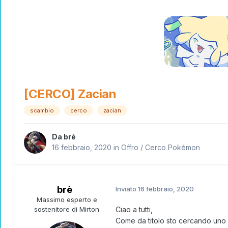
[CERCO] Zacian
scambio
cerco
zacian
Da
brè
16 febbraio, 2020
in
Offro / Cerco Pokémon
brè
Inviato
16 febbraio, 2020
Massimo esperto e
sostenitore di Mirton
Ciao a tutti,
Come da titolo sto cercando uno