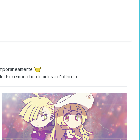
ntemporaneamente
za dei Pokémon che deciderai d'offrire
:o