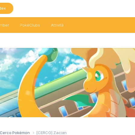
dex
mber
PokéClubs
Attività
/ Cerco Pokémon
[CERCO] Zacian