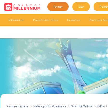
Forum
Sito
Poké
Millennium
PokéPoints Store
Iniziative
Premium Me
Pagina iniziale
Videogiochi Pokémon
Scambi Online
Offro 