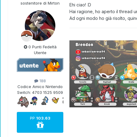
sostenitore di Mirton
Ehi ciao!
:D
Hai ragione, ho aperto il thread u
Ad ogni modo ho già risolto, qui
0 Punti Fedeltà
Utente
188
Codice Amico Nintendo
Switch:
4703 1525 9509
PP
103.63