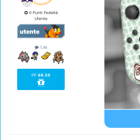
0 Punti Fedeltà
Utente
1,4k
PP
88.59