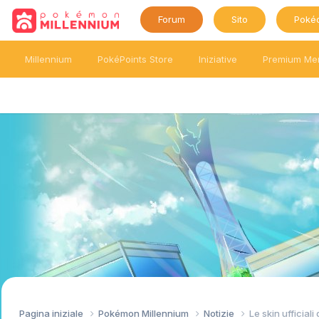
Forum
Sito
Poké
Millennium
PokéPoints Store
Iniziative
Premium Me
Pagina iniziale
Pokémon Millennium
Notizie
Le skin ufficia