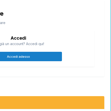
re
tare
Accedi
già un account? Accedi qui!
Accedi adesso