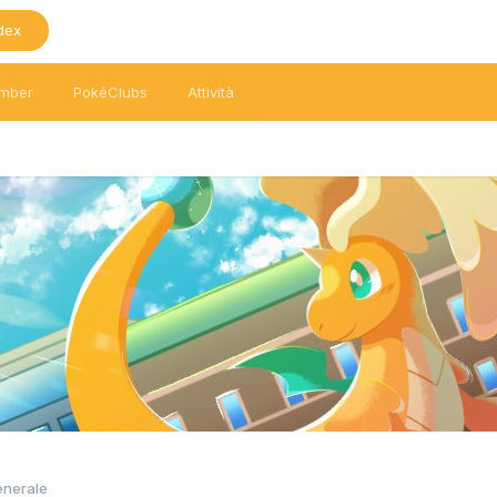
dex
mber
PokéClubs
Attività
enerale