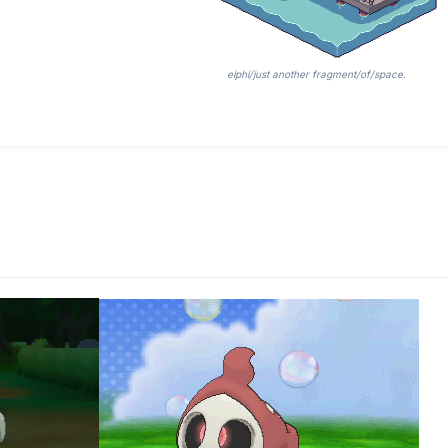
eiphi/just another fragment/of/space.