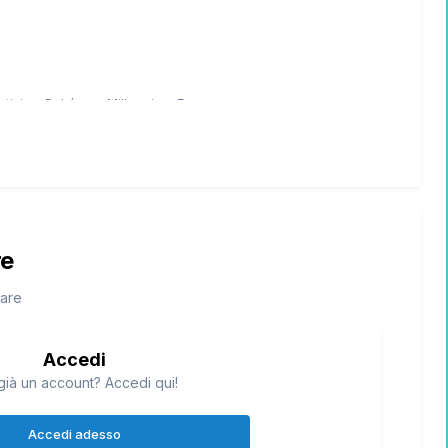
re
tare
Accedi
già un account? Accedi qui!
Accedi adesso