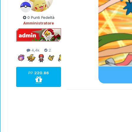
0 Punti Fedeltà
Amministratore
4,4k
2
PP
220.86