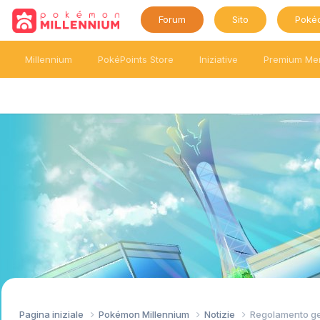
Forum
Sito
Poké
Millennium
PokéPoints Store
Iniziative
Premium Me
Pagina iniziale
Pokémon Millennium
Notizie
Regolamento g