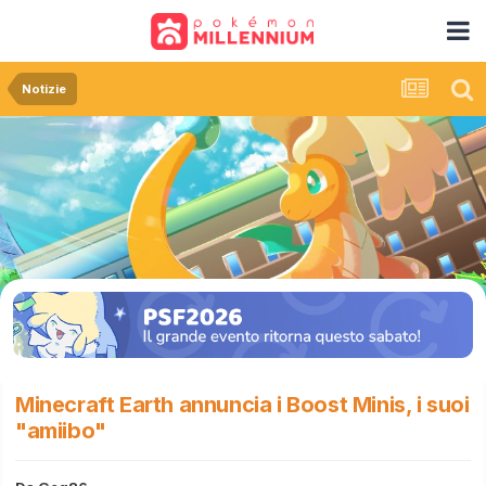
Notizie
Minecraft Earth annuncia i Boost Minis, i suoi
"amiibo"