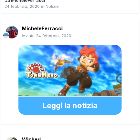
Da
MicheleFerracci
24 febbraio, 2020
in
Notizie
MicheleFerracci
Inviato
24 febbraio, 2020
Leggi la notizia
Wicked