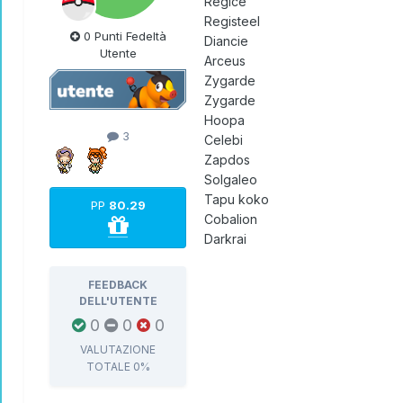
Regice
Registeel
0 Punti Fedeltà
Diancie
Utente
Arceus
Zygarde
Zygarde
Hoopa
3
Celebi
Zapdos
Solgaleo
Tapu koko
PP
80.29
Cobalion
Darkrai
FEEDBACK
DELL'UTENTE
0
0
0
VALUTAZIONE
TOTALE
0%