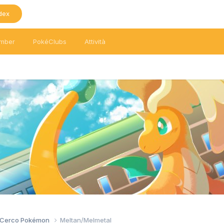
dex
mber
PokéClubs
Attività
/ Cerco Pokémon
Meltan/Melmetal