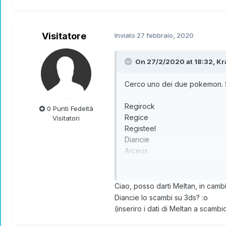
Visitatore
Inviato
27 febbraio, 2020
On 27/2/2020 at 18:32,
Kr
Cerco uno dei due pokemon. 
Regirock
0 Punti Fedeltà
Regice
Visitatori
Registeel
Diancie
Arceus
Zygarde
Zygarde
Hoopa
Ciao, posso darti Meltan, in camb
Celebi
Diancie lo scambi su 3ds?
:o
Zapdos
(inseriro i dati di Meltan a scam
Solgaleo