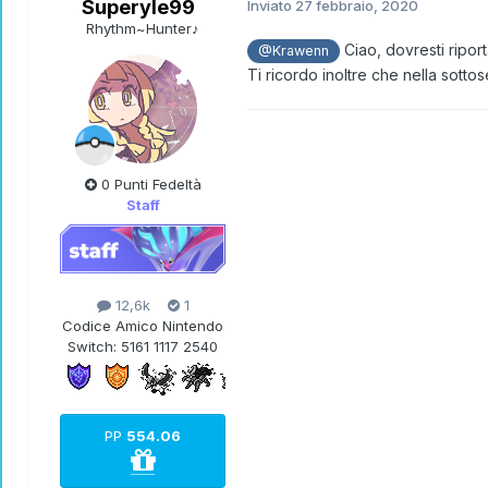
Superyle99
Inviato
27 febbraio, 2020
Rhythm~Hunter♪
Ciao, dovresti riport
@Krawenn
Ti ricordo inoltre che nella sot
0 Punti Fedeltà
Staff
12,6k
1
Codice Amico Nintendo
Switch:
5161 1117 2540
PP
554.06