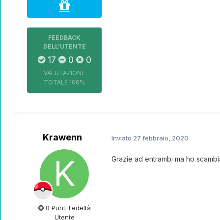
FEEDBACK
DELL'UTENTE
17
0
0
VALUTAZIONE
TOTALE
100%
Krawenn
Inviato
27 febbraio, 2020
Grazie ad entrambi ma ho scambia
0 Punti Fedeltà
Utente