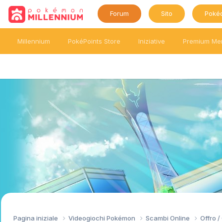
Forum
Sito
Poké
Millennium
PokéPoints Store
Iniziative
Premium Me
Pagina iniziale
Videogiochi Pokémon
Scambi Online
Offro 