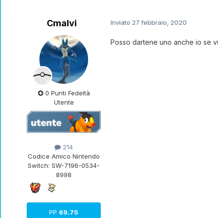
Tapu koko
Cobalion
Cmalvi
Inviato
27 febbraio, 2020
Darkrai
Posso dartene uno anche io se vu
0 Punti Fedeltà
Utente
214
Codice Amico Nintendo
Switch:
SW-7196-0534-
8998
PP
69.75