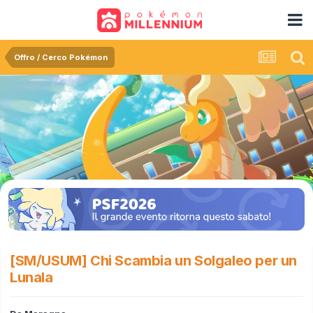
Offro / Cerco Pokémon
[SM/USUM] Chi Scambia un Solgaleo per un
Lunala