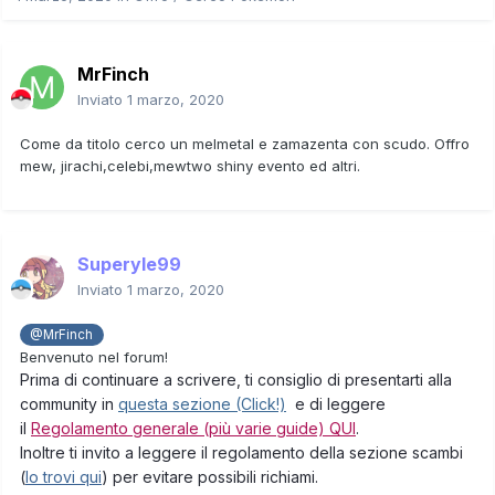
MrFinch
Inviato
1 marzo, 2020
Come da titolo cerco un melmetal e zamazenta con scudo. Offro
mew, jirachi,celebi,mewtwo shiny evento ed altri.
Superyle99
Inviato
1 marzo, 2020
@MrFinch
Benvenuto nel forum!
Prima di continuare a scrivere, ti consiglio di presentarti alla
community in
questa sezione (Click!)
e di leggere
il
Regolamento generale (più varie guide) QUI
.
Inoltre ti invito a leggere il regolamento della sezione scambi
(
lo trovi qui
) per evitare possibili richiami.