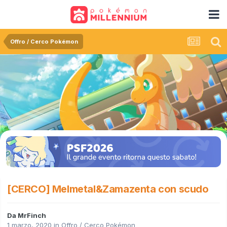
Offro / Cerco Pokémon
[CERCO] Melmetal&Zamazenta con scudo
Da
MrFinch
1 marzo, 2020
in
Offro / Cerco Pokémon