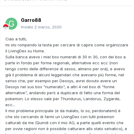
Garro88
Inviato
2 marzo, 2020
Ciao a tutti,
mi sto rompendo la testa per cercare di capire come organizzare
il LivingDex su Home.
Sulla banca avevo i miei box numerati di 30 in 30, con dei box a
parte in fondo per forme regionali, alternative ecc ecc (non
tengo conto delle differenze di sesso, almeno per ora), e avevo
già il problema di alcuni leggendari che avevano più forme, nel
senso che, per esempio per Deoxys, avrei dovuto avere un
Deoxys nel suo box "numerato", e altri 4 nel box di "forme
alternative", andando però a duplicare di fatto una forma del
pokemon. Lo stesso vale per Thundurus, Landorus, Zygarde,
ecc...
Il mio problema principale (e da malato, lo so, perdonatemi) è
che sto cercando di farmi un LivingDex con tutti pokemon
catturati da me (Quindi con il mio AO, a parte quelli evento che
per ovvie ragioni non è possibile catturare allo stato selvatico), e