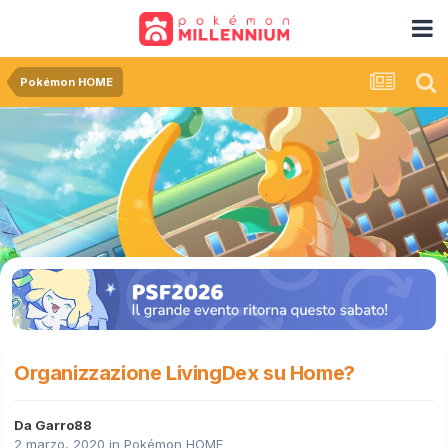
Pokémon HOME
Organizzazione LivingDex su Home?
Da
Garro88
2 marzo, 2020
in
Pokémon HOME