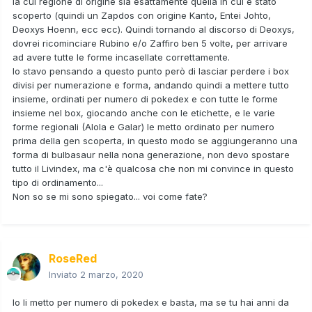
la cui regione di origine sia esattamente quella in cui è stato
scoperto (quindi un Zapdos con origine Kanto, Entei Johto,
Deoxys Hoenn, ecc ecc). Quindi tornando al discorso di Deoxys,
dovrei ricominciare Rubino e/o Zaffiro ben 5 volte, per arrivare
ad avere tutte le forme incasellate correttamente.
Io stavo pensando a questo punto però di lasciar perdere i box
divisi per numerazione e forma, andando quindi a mettere tutto
insieme, ordinati per numero di pokedex e con tutte le forme
insieme nel box, giocando anche con le etichette, e le varie
forme regionali (Alola e Galar) le metto ordinato per numero
prima della gen scoperta, in questo modo se aggiungeranno una
forma di bulbasaur nella nona generazione, non devo spostare
tutto il Livindex, ma c'è qualcosa che non mi convince in questo
tipo di ordinamento...
Non so se mi sono spiegato... voi come fate?
RoseRed
Inviato
2 marzo, 2020
Io li metto per numero di pokedex e basta, ma se tu hai anni da