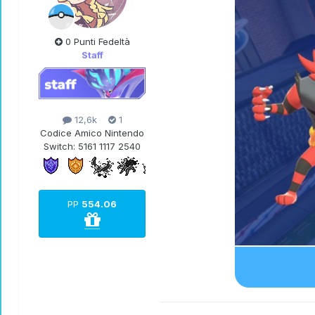
0 Punti Fedeltà
Staff
12,6k
1
Codice Amico Nintendo
Switch:
5161 1117 2540
PP
554.06