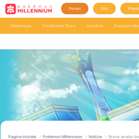
Forum
Sito
Poké
Millennium
PokéPoints Store
Iniziative
Premium Me
Pagina iniziale
Pokémon Millennium
Notizie
Breve analisi d