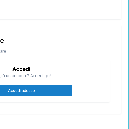
re
tare
Accedi
già un account? Accedi qui!
Accedi adesso