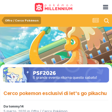
Offro / Cerco Pokémon
Cerco pokemon esclusivi di let's go pikachu
Da
tommy14
5 marzo, 2020
in
Offro / Cerco Pokémon