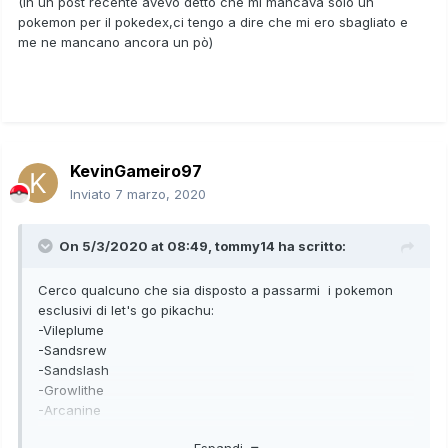
(In un post recente avevo detto che mi mancava solo un
pokemon per il pokedex,ci tengo a dire che mi ero sbagliato e
me ne mancano ancora un pò)
KevinGameiro97
Inviato
7 marzo, 2020
On 5/3/2020 at 08:49,
tommy14
ha scritto:
Cerco qualcuno che sia disposto a passarmi i pokemon
esclusivi di let's go pikachu:
-Vileplume
-Sandsrew
-Sandslash
-Growlithe
-Arcanine
-Grimer
Espandi