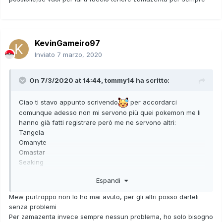
KevinGameiro97
Inviato
7 marzo, 2020
On 7/3/2020 at 14:44,
tommy14
ha scritto:
Ciao ti stavo appunto scrivendo
per accordarci
comunque adesso non mi servono più quei pokemon me li
hanno già fatti registrare però me ne servono altri:
Tangela
Omanyte
Omastar
Seaking
Kabuto
Espandi
Questi 5 e ho finito il pokedex controlla se li hai e inoltre se
possibile vorrei mew (però lo vorrei tenere)dimmi tu se è
Mew purtroppo non lo ho mai avuto, per gli altri posso darteli
possibile,se vuoi per mew ti faccio tenere zamazenta
senza problemi
Per zamazenta invece sempre nessun problema, ho solo bisogno