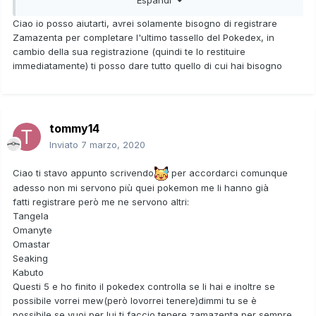
-Muk
-Scyther
Ciao io posso aiutarti, avrei solamente bisogno di registrare
Voglio specificare che non sono ASSOLUTAMENTE
Zamazenta per completare l'ultimo tassello del Pokedex, in
interessato a tenere i pokemon richiesti ma mi servirebbero
cambio della sua registrazione (quindi te lo restituire
per completare il pokedex,una volta registrati nel pokedex i
immediatamente) ti posso dare tutto quello di cui hai bisogno
pokemon saranno immediatamente restituiti
In cambio offro gigamax di spada(tutti)oppure pokemon
esclusivi di let's go eevee, inoltre accetto altre proposte
(In un post recente avevo detto che mi mancava solo un
tommy14
pokemon per il pokedex,ci tengo a dire che mi ero
sbagliato e me ne mancano ancora un pò)
Inviato
7 marzo, 2020
Ciao ti stavo appunto scrivendo
per accordarci comunque
adesso non mi servono più quei pokemon me li hanno già
fatti registrare però me ne servono altri:
Tangela
Omanyte
Omastar
Seaking
Kabuto
Questi 5 e ho finito il pokedex controlla se li hai e inoltre se
possibile vorrei mew(però lovorrei tenere)dimmi tu se è
possibile,se vuoi per lui ti faccio tenere zamazenta per sempre