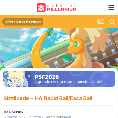
Offro / Cerco Pokémon
Sizzlipede ~ HA Rapid Ball/Esca Ball
Da
Rockink
5 marzo, 2020
in
Offro / Cerco Pokémon