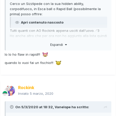
Cerco un Sizzlipede con la sua hidden ability,
corpodifuoco, in Esca ball o Rapid Ball (possibilmente la
prima) posso offrire:
Apri contenuto nascosto
Tutti quanti con AO Rockink appena usciti dall'uovo. :'3
Ho anche altro che per ora non ho aggiunto alla lista quindi
provate a chiedere e aggiungerò le info.
Espandi
Io lo ho flaw in rapid!!!
quando lo vuoi fai un fischio!!!
Rockink
Inviato
5 marzo, 2020
On 5/3/2020 at 18:32,
Vanelope
ha scritto: