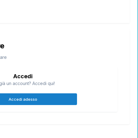
re
tare
Accedi
già un account? Accedi qui!
Accedi adesso