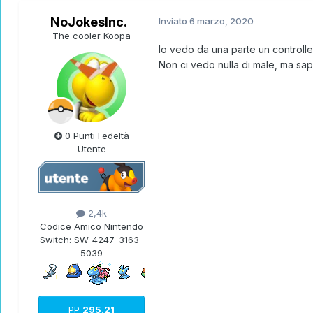
NoJokesInc.
Inviato
6 marzo, 2020
The cooler Koopa
Io vedo da una parte un controller
Non ci vedo nulla di male, ma sa
0 Punti Fedeltà
Utente
2,4k
Codice Amico Nintendo
Switch:
SW-4247-3163-
5039
PP
295.21