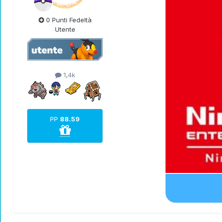
0 Punti Fedeltà
Utente
1,4k
PP
88.59