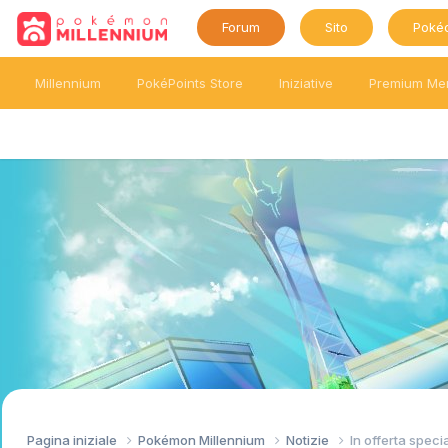
Forum
Sito
Poké
Millennium
PokéPoints Store
Iniziative
Premium Me
Pagina iniziale
Pokémon Millennium
Notizie
In offerta speci