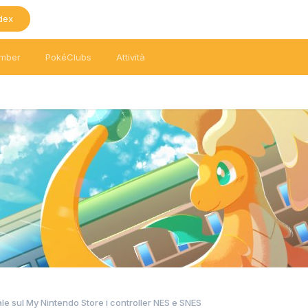
dex
mber
PokéClubs
Attività
ale sul My Nintendo Store i controller NES e SNES